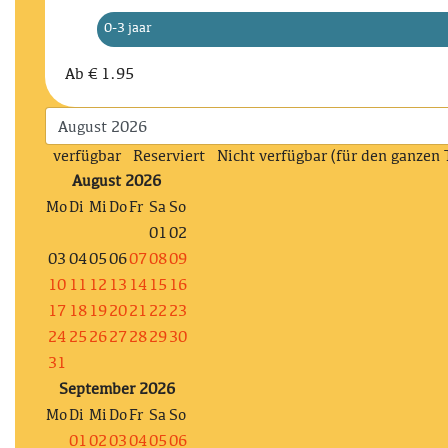
0-3 jaar
Ab
€ 1.95
verfügbar
Reserviert
Nicht verfügbar (für den ganzen 
August 2026
Mo
Di
Mi
Do
Fr
Sa
So
01
02
03
04
05
06
07
08
09
10
11
12
13
14
15
16
17
18
19
20
21
22
23
24
25
26
27
28
29
30
31
September 2026
Mo
Di
Mi
Do
Fr
Sa
So
01
02
03
04
05
06