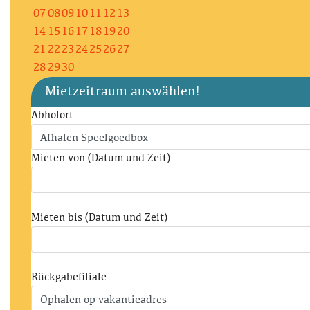
07
08
09
10
11
12
13
14
15
16
17
18
19
20
21
22
23
24
25
26
27
28
29
30
Mietzeitraum auswählen!
Abholort
Mieten von (Datum und Zeit)
Mieten bis (Datum und Zeit)
Rückgabefiliale