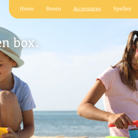
Home
Boxen
Accessoires
Spellen
en box.