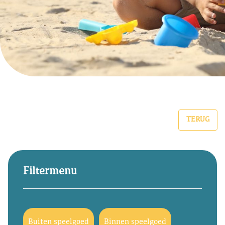
TERUG
Filtermenu
Buiten speelgoed
Binnen speelgoed