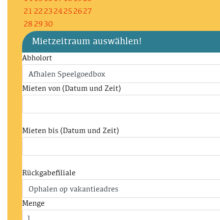
21
22
23
24
25
26
27
28
29
30
Mietzeitraum auswählen!
Abholort
Mieten von (Datum und Zeit)
Mieten bis (Datum und Zeit)
Rückgabefiliale
Menge