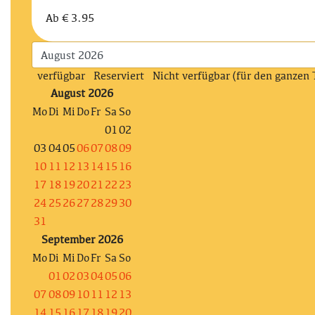
Ab
€ 3.95
verfügbar
Reserviert
Nicht verfügbar (für den ganzen 
August 2026
Mo
Di
Mi
Do
Fr
Sa
So
01
02
03
04
05
06
07
08
09
10
11
12
13
14
15
16
17
18
19
20
21
22
23
24
25
26
27
28
29
30
31
September 2026
Mo
Di
Mi
Do
Fr
Sa
So
01
02
03
04
05
06
07
08
09
10
11
12
13
14
15
16
17
18
19
20