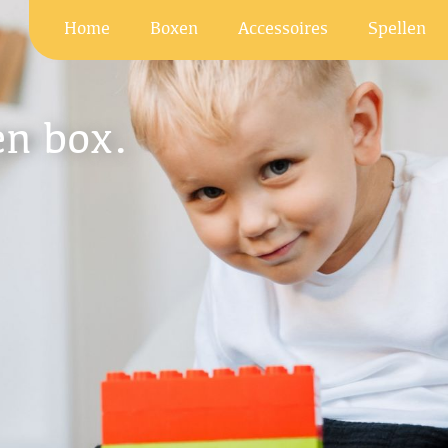
Home
Boxen
Accessoires
Spellen
en box.