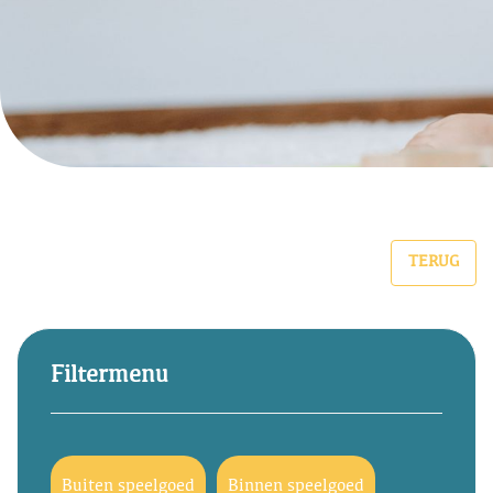
TERUG
Filtermenu
Buiten speelgoed
Binnen speelgoed