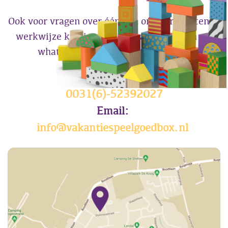
Ook voor vragen over één van onze producten of
werkwijze kun je altijd contact opnemen via
whats app / bellen of mailen naar:
Telefoon:
0031(6)-52392027
Email:
info@vakantiespeelgoedbox.nl