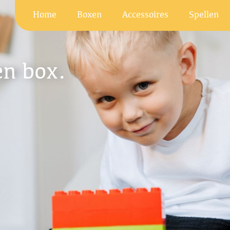
Home
Boxen
Accessoires
Spellen
en box.