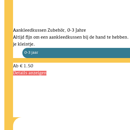
Aankleedkussen
Zubehör, 0-3 Jahre
Altijd fijn om een aankleedkussen bij de hand te hebben.
je kleintje.
0-3 jaar
Ab
€ 1.50
Details anzeigen