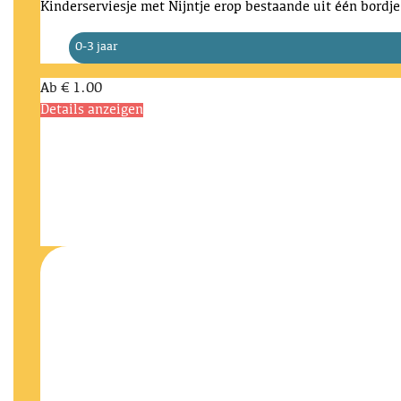
Kinderserviesje met Nijntje erop bestaande uit één bordje
0-3 jaar
Ab
€ 1.00
Details anzeigen