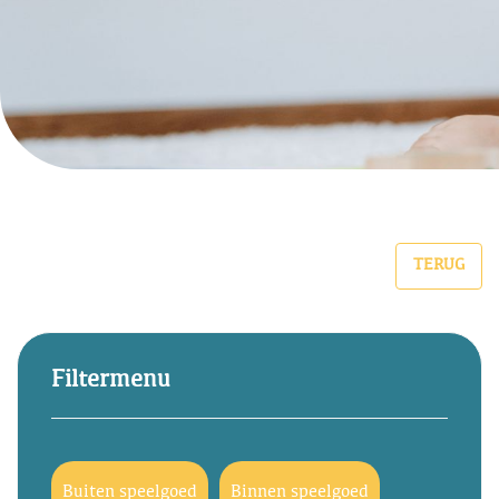
TERUG
Filtermenu
Buiten speelgoed
Binnen speelgoed