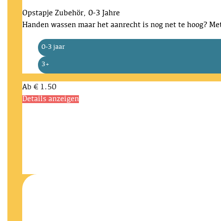
Opstapje
Zubehör, 0-3 Jahre
Handen wassen maar het aanrecht is nog net te hoog? Met 
0-3 jaar
3+
Ab
€ 1.50
Details anzeigen