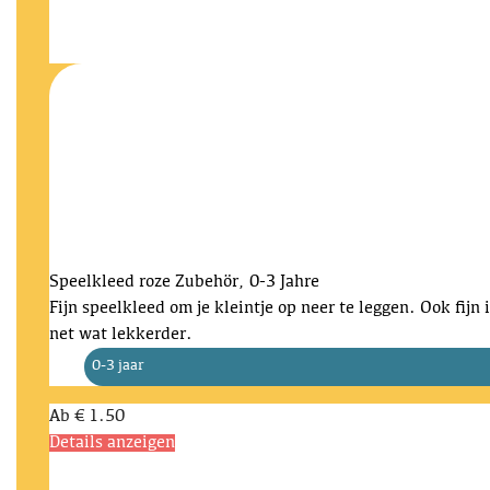
Speelkleed roze
Zubehör, 0-3 Jahre
Fijn speelkleed om je kleintje op neer te leggen. Ook fij
net wat lekkerder.
0-3 jaar
Ab
€ 1.50
Details anzeigen