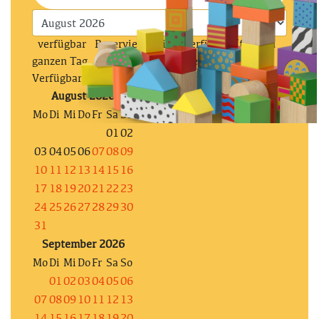
verfügbar
Reserviert
Nicht verfügbar (für den
ganzen Tag, prüfe die stundenweise
Verfügbarkeit)
August 2026
Mo
Di
Mi
Do
Fr
Sa
So
01
02
03
04
05
06
07
08
09
10
11
12
13
14
15
16
17
18
19
20
21
22
23
24
25
26
27
28
29
30
31
September 2026
Mo
Di
Mi
Do
Fr
Sa
So
01
02
03
04
05
06
07
08
09
10
11
12
13