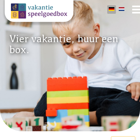
Vier vakantie, huur een
box.