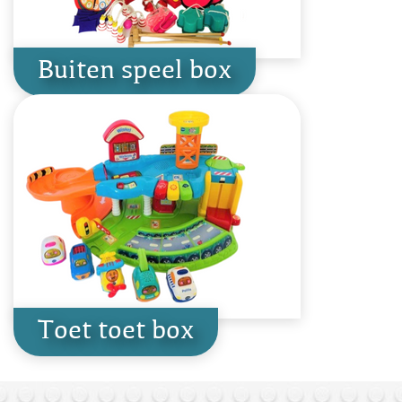
Buiten speel box
Toet toet box