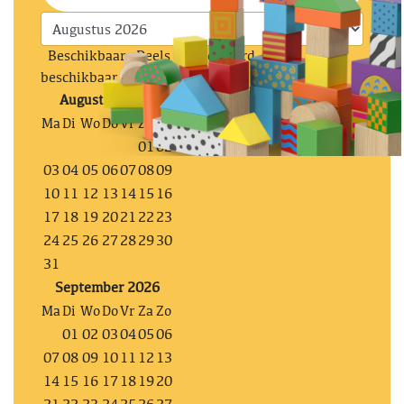
Beschikbaar
Deels gereserveerd
Niet
beschikbaar
Augustus 2026
Ma
Di
Wo
Do
Vr
Za
Zo
01
02
03
04
05
06
07
08
09
10
11
12
13
14
15
16
17
18
19
20
21
22
23
24
25
26
27
28
29
30
31
September 2026
Ma
Di
Wo
Do
Vr
Za
Zo
01
02
03
04
05
06
07
08
09
10
11
12
13
14
15
16
17
18
19
20