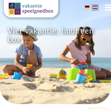
Vier vakantie, huur een
box.