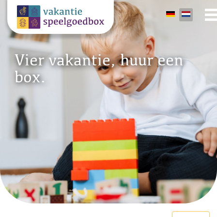
Vier vakantie, huur een
box.