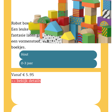
Robot box
Boxen, Binnenspeelgoed, 0-3 jaar
Een leuke box, met de blokkenkar kun je je
fantasie laten gaan afwisselend met o.a. puzzels,
een vormenstoof, een hamertafel, en diverse
boekjes.
Hout
0-3 jaar
Vanaf
€ 5.95
>> bekijk details