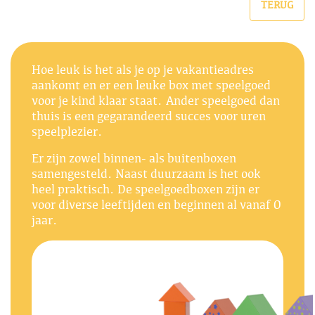
TERUG
Hoe leuk is het als je op je vakantieadres
aankomt en er een leuke box met speelgoed
voor je kind klaar staat. Ander speelgoed dan
thuis is een gegarandeerd succes voor uren
speelplezier.
Er zijn zowel binnen- als buitenboxen
samengesteld. Naast duurzaam is het ook
heel praktisch. De speelgoedboxen zijn er
voor diverse leeftijden en beginnen al vanaf 0
jaar.