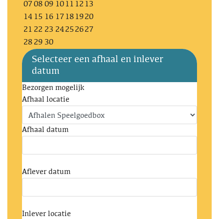
07
08
09
10
11
12
13
14
15
16
17
18
19
20
21
22
23
24
25
26
27
28
29
30
Selecteer een afhaal en inlever
datum
Bezorgen mogelijk
Afhaal locatie
Afhaal datum
Aflever datum
Inlever locatie