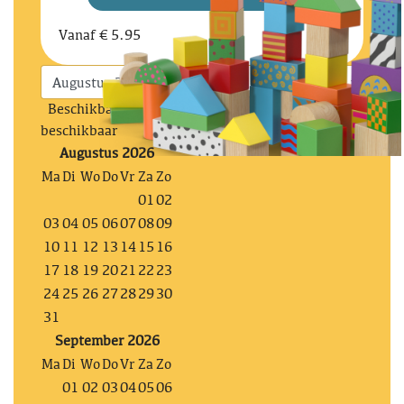
Vanaf
€ 5.95
Beschikbaar
Deels gereserveerd
Niet
beschikbaar
Augustus 2026
Ma
Di
Wo
Do
Vr
Za
Zo
01
02
03
04
05
06
07
08
09
10
11
12
13
14
15
16
17
18
19
20
21
22
23
24
25
26
27
28
29
30
31
September 2026
Ma
Di
Wo
Do
Vr
Za
Zo
01
02
03
04
05
06