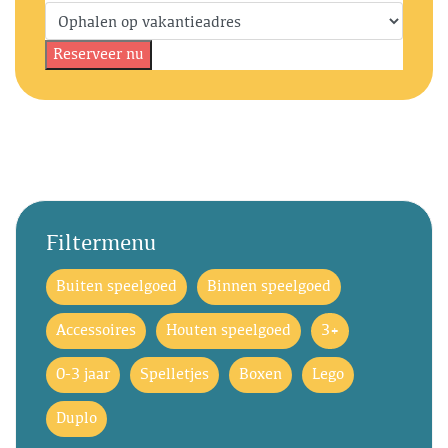
Filtermenu
Buiten speelgoed
Binnen speelgoed
Accessoires
Houten speelgoed
3+
0-3 jaar
Spelletjes
Boxen
Lego
Duplo