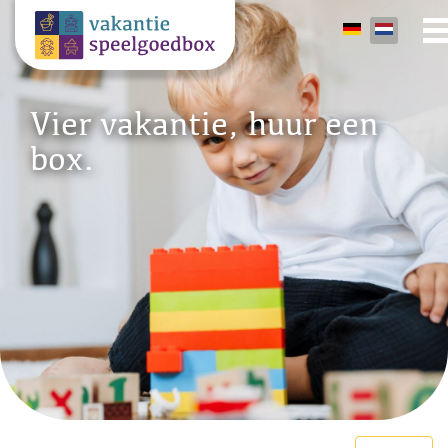
Vier vakantie, huur een
box.