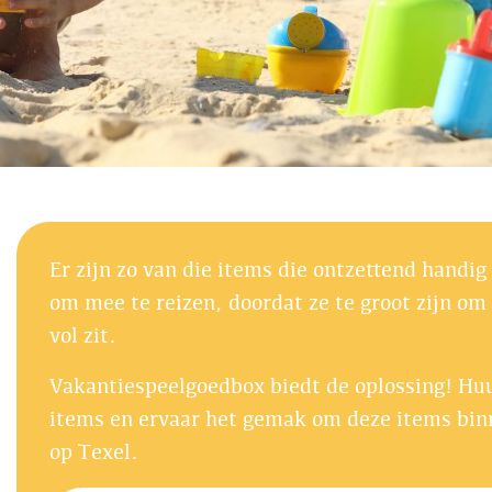
Er zijn zo van die items die ontzettend handig
om mee te reizen, doordat ze te groot zijn o
vol zit.
Vakantiespeelgoedbox biedt de oplossing! Huu
items en ervaar het gemak om deze items binn
op Texel.