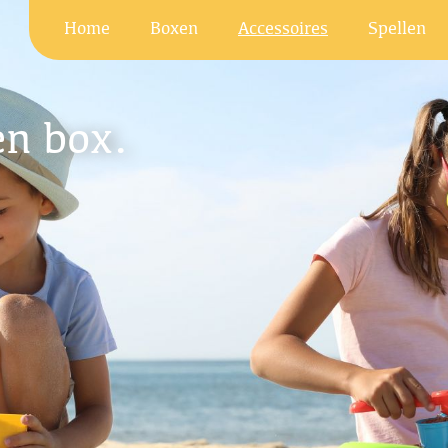
Home
Boxen
Accessoires
Spellen
en box.