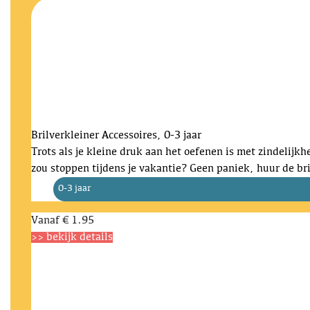
Brilverkleiner
Accessoires, 0-3 jaar
Trots als je kleine druk aan het oefenen is met zindelijkh
zou stoppen tijdens je vakantie? Geen paniek, huur de br
0-3 jaar
Vanaf
€ 1.95
>> bekijk details