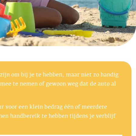
 zijn om bij je te hebben, maar niet zo handig
m mee te nemen of gewoon weg dat de auto al
r voor een klein bedrag één of meerdere
en handbereik te hebben tijdens je verblijf