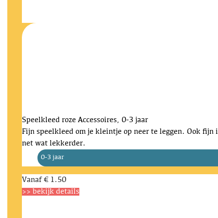
Speelkleed roze
Accessoires, 0-3 jaar
Fijn speelkleed om je kleintje op neer te leggen. Ook fij
net wat lekkerder.
0-3 jaar
Vanaf
€ 1.50
>> bekijk details