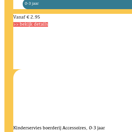
0-3 jaar
Vanaf
€ 2.95
>> bekijk details
Kinderservies boerderij
Accessoires, 0-3 jaar