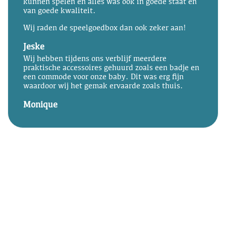
kunnen spelen en alles was ook in goede staat en
van goede kwaliteit.
Wij raden de speelgoedbox dan ook zeker aan!
Jeske
Wij hebben tijdens ons verblijf meerdere
praktische accessoires gehuurd zoals een badje en
een commode voor onze baby. Dit was erg fijn
waardoor wij het gemak ervaarde zoals thuis.
Monique