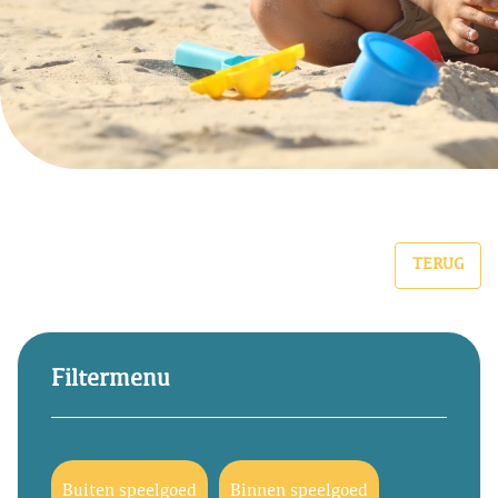
TERUG
Filtermenu
Buiten speelgoed
Binnen speelgoed