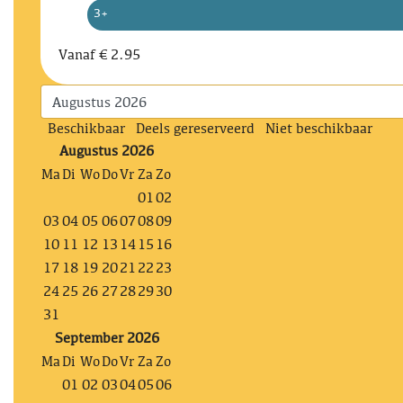
3+
Vanaf
€ 2.95
Beschikbaar
Deels gereserveerd
Niet beschikbaar
Augustus 2026
Ma
Di
Wo
Do
Vr
Za
Zo
01
02
03
04
05
06
07
08
09
10
11
12
13
14
15
16
17
18
19
20
21
22
23
24
25
26
27
28
29
30
31
September 2026
Ma
Di
Wo
Do
Vr
Za
Zo
01
02
03
04
05
06