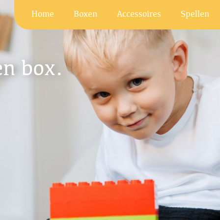
Home
Boxen
Accessoires
Spellen
en box.