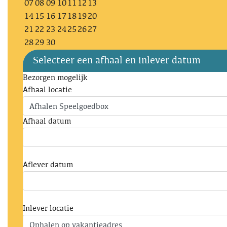
07
08
09
10
11
12
13
14
15
16
17
18
19
20
21
22
23
24
25
26
27
28
29
30
Selecteer een afhaal en inlever datum
Bezorgen mogelijk
Afhaal locatie
Afhaal datum
Aflever datum
Inlever locatie