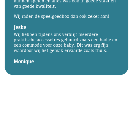
kunnen spelen en alles was ook in goede staat en
van goede kwaliteit.
Wij raden de speelgoedbox dan ook zeker aan!
Jeske
Wij hebben tijdens ons verblijf meerdere
praktische accessoires gehuurd zoals een badje en
een commode voor onze baby. Dit was erg fijn
waardoor wij het gemak ervaarde zoals thuis.
Monique