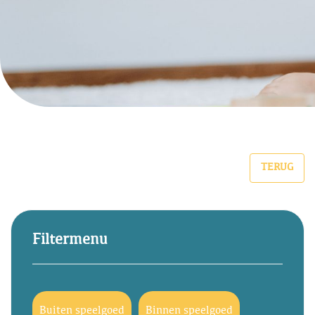
TERUG
Filtermenu
Buiten speelgoed
Binnen speelgoed