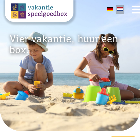
Vier vakantie, huur een
box.