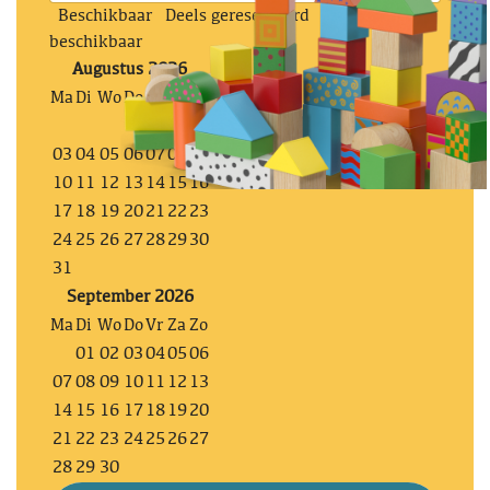
Beschikbaar
Deels gereserveerd
Niet
beschikbaar
Augustus 2026
Ma
Di
Wo
Do
Vr
Za
Zo
01
02
03
04
05
06
07
08
09
10
11
12
13
14
15
16
17
18
19
20
21
22
23
24
25
26
27
28
29
30
31
September 2026
Ma
Di
Wo
Do
Vr
Za
Zo
01
02
03
04
05
06
07
08
09
10
11
12
13
14
15
16
17
18
19
20
21
22
23
24
25
26
27
28
29
30