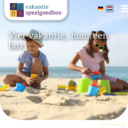
Vier vakantie, huur een
box.