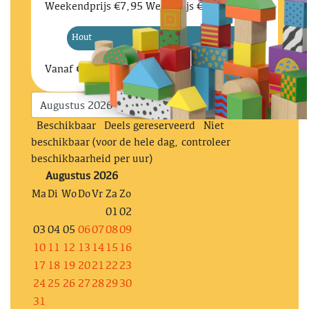
Weekendprijs €7,95 Weekprijs €11,95
Hout
Vanaf
€ 5.95
Beschikbaar
Deels gereserveerd
Niet
beschikbaar (voor de hele dag, controleer
beschikbaarheid per uur)
Augustus 2026
Ma
Di
Wo
Do
Vr
Za
Zo
01
02
03
04
05
06
07
08
09
10
11
12
13
14
15
16
17
18
19
20
21
22
23
24
25
26
27
28
29
30
31