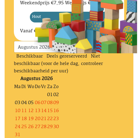
Weekendprijs €7,95 Weekprijs €11,95
Hout
Vanaf
€ 5.95
Beschikbaar
Deels gereserveerd
Niet
beschikbaar (voor de hele dag, controleer
beschikbaarheid per uur)
Augustus 2026
Ma
Di
Wo
Do
Vr
Za
Zo
01
02
03
04
05
06
07
08
09
10
11
12
13
14
15
16
17
18
19
20
21
22
23
24
25
26
27
28
29
30
31