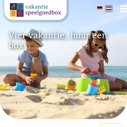
Vier vakantie, huur een
box.