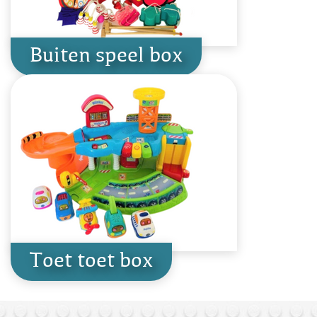
Buiten speel box
Toet toet box