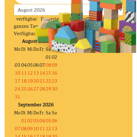
verfügbar
Reserviert
Nicht verfügbar (für den
ganzen Tag, prüfe die stundenweise
Verfügbarkeit)
August 2026
Mo
Di
Mi
Do
Fr
Sa
So
01
02
03
04
05
06
07
08
09
10
11
12
13
14
15
16
17
18
19
20
21
22
23
24
25
26
27
28
29
30
31
September 2026
Mo
Di
Mi
Do
Fr
Sa
So
01
02
03
04
05
06
07
08
09
10
11
12
13