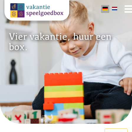
Vier vakantie, huur een
box.