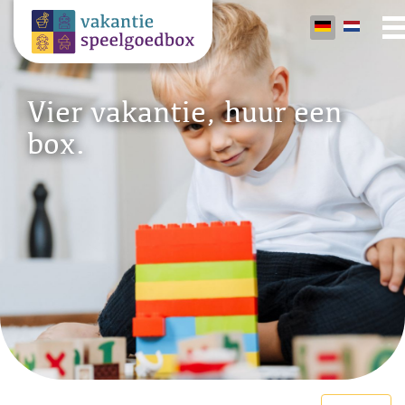
Vier vakantie, huur een
box.