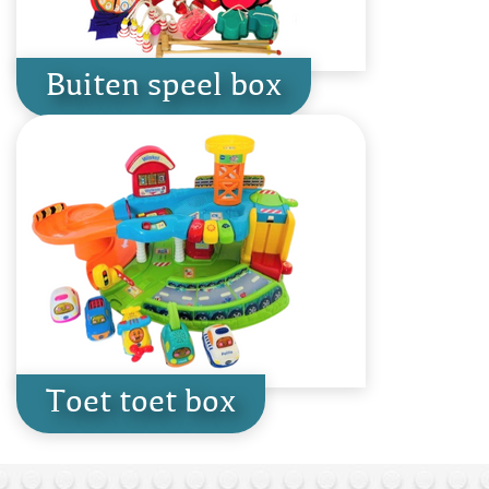
Buiten speel box
Toet toet box