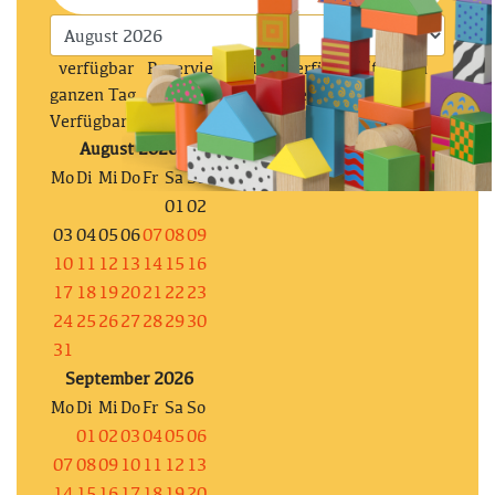
verfügbar
Reserviert
Nicht verfügbar (für den
ganzen Tag, prüfe die stundenweise
Verfügbarkeit)
August 2026
Mo
Di
Mi
Do
Fr
Sa
So
01
02
03
04
05
06
07
08
09
10
11
12
13
14
15
16
17
18
19
20
21
22
23
24
25
26
27
28
29
30
31
September 2026
Mo
Di
Mi
Do
Fr
Sa
So
01
02
03
04
05
06
07
08
09
10
11
12
13