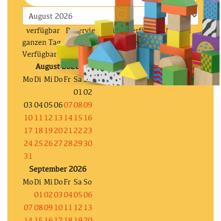
verfügbar
Reserviert
Nicht verfügbar (für den
ganzen Tag, prüfe die stundenweise
Verfügbarkeit)
August 2026
Mo
Di
Mi
Do
Fr
Sa
So
01
02
03
04
05
06
07
08
09
10
11
12
13
14
15
16
17
18
19
20
21
22
23
24
25
26
27
28
29
30
31
September 2026
Mo
Di
Mi
Do
Fr
Sa
So
01
02
03
04
05
06
07
08
09
10
11
12
13