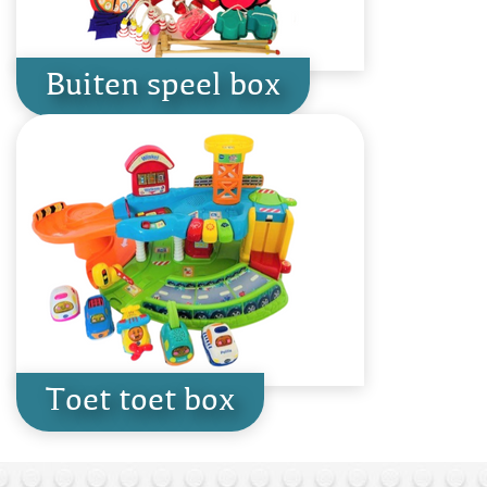
Buiten speel box
Toet toet box