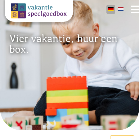
Vier vakantie, huur een
box.